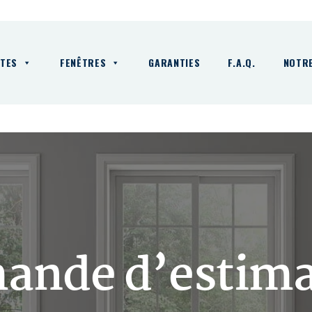
TES
FENÊTRES
GARANTIES
F.A.Q.
NOTR
ande d’estima