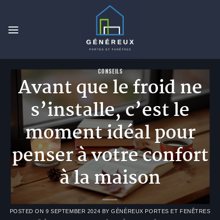
Skip
to
content
CONSEILS
Avant que le froid ne
s’installe, c’est le
moment idéal pour
penser à votre confort
à la maison
POSTED ON
9 SEPTEMBER 2024
BY
GÉNÉREUX PORTES ET FENÊTRES